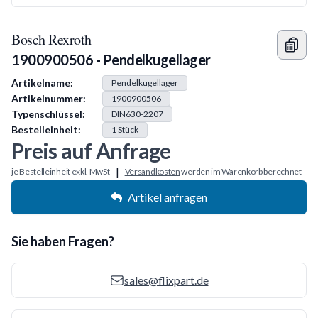
Bosch Rexroth
1900900506 - Pendelkugellager
Produkt Information
Artikelname:
Pendelkugellager
Artikelnummer:
1900900506
Typenschlüssel:
DIN630-2207
Bestelleinheit:
1
Stück
Preis auf Anfrage
|
je Bestelleinheit exkl. MwSt
Versandkosten
werden im Warenkorb berechnet
Artikel anfragen
Sie haben Fragen?
sales@flixpart.de