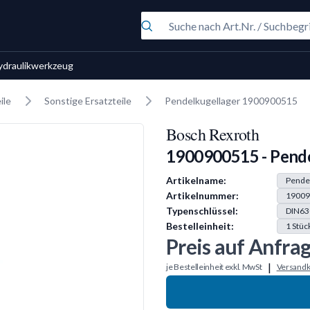
ydraulikwerkzeug
ile
Sonstige Ersatzteile
Pendelkugellager 1900900515
Bosch Rexroth
1900900515 - Pende
Produkt Information
Artikelname:
Pende
Artikelnummer:
19009
Typenschlüssel:
DIN63
Bestelleinheit:
1
Stüc
Preis auf Anfra
|
je Bestelleinheit exkl. MwSt
Versandk