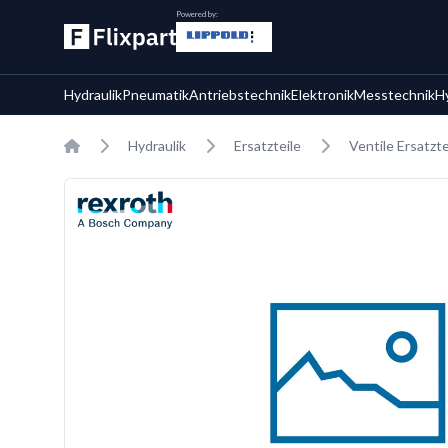
Powered by:
Hydraulik
Pneumatik
Antriebstechnik
Elektronik
Messtechnik
H
Home
Hydraulik
Ersatzteile
Ventile Ersatzte