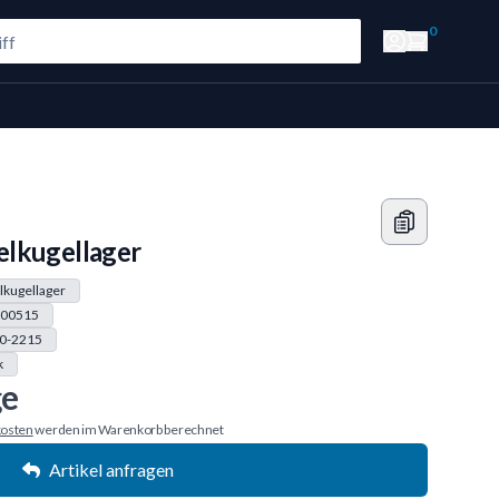
0
lkugellager
lkugellager
00515
0-2215
k
ge
osten
werden im Warenkorb berechnet
Artikel anfragen