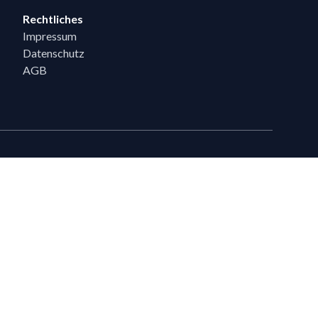
Rechtliches
Impressum
Datenschutz
AGB
eiten
en, die bereits 5 Flixpart-Bestellungen getätigt haben, können auf
eigeschaltet werden.