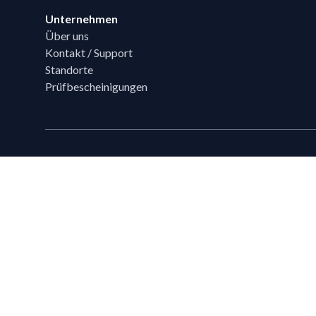
Unternehmen
Über uns
Kontakt / Support
Standorte
Prüfbescheinigungen
Technische Beratung
Sie haben Fragen?
Ihr Flixpart Ansprechpartner
Mo. - Fr. von 08:00 - 18:00
+49 (0) 40 / 85 180 180
sales@flixpart.de