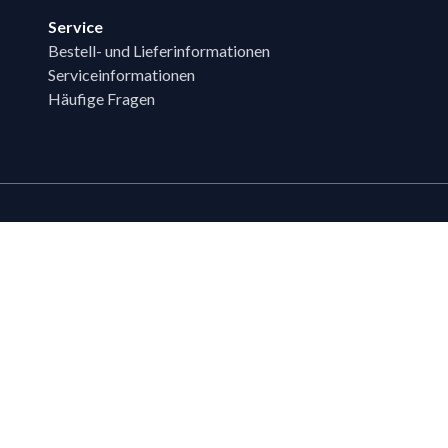
Service
Bestell- und Lieferinformationen
Serviceinformationen
Häufige Fragen
Zahlungsmöglichk
Bestehende LIPPOLD-Kunden oder Kund
Wunsch für den Kauf auf Rechnung fr