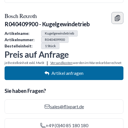
Bosch Rexroth
R040409900 - Kugelgewindetrieb
Produkt Information
Artikelname:
Kugelgewindetrieb
Artikelnummer:
R040409900
Bestelleinheit:
1
Stück
Preis auf Anfrage
|
je Bestelleinheit exkl. MwSt
Versandkosten
werden im Warenkorb berechnet
Artikel anfragen
Sie haben Fragen?
sales@flixpart.de
+49 (0)40 85 180 180