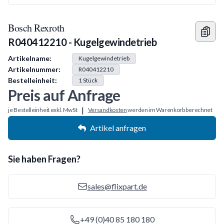
Bosch Rexroth
R040412210 - Kugelgewindetrieb
Produkt Information
Artikelname:
Kugelgewindetrieb
Artikelnummer:
R040412210
Bestelleinheit:
1
Stück
Preis auf Anfrage
|
je Bestelleinheit exkl. MwSt
Versandkosten
werden im Warenkorb berechnet
Artikel anfragen
Sie haben Fragen?
sales@flixpart.de
+49 (0)40 85 180 180