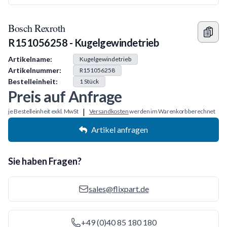
Bosch Rexroth
R151056258 - Kugelgewindetrieb
Produkt Information
Artikelname:
Kugelgewindetrieb
Artikelnummer:
R151056258
Bestelleinheit:
1
Stück
Preis auf Anfrage
|
je Bestelleinheit exkl. MwSt
Versandkosten
werden im Warenkorb berechnet
Artikel anfragen
Sie haben Fragen?
sales@flixpart.de
+49 (0)40 85 180 180