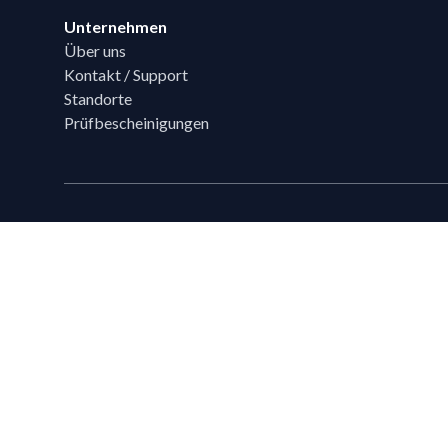
Unternehmen
Über uns
Kontakt / Support
Standorte
Prüfbescheinigungen
Technische Beratung
Sie haben Fragen?
Ihr Flixpart Ansprechpartner
Mo. - Fr. von 08:00 - 18:00
+49 (0) 40 / 85 180 180
sales@flixpart.de