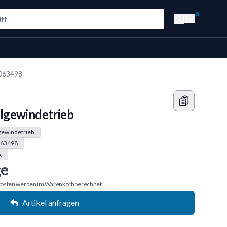
0
1063498
lgewindetrieb
gewindetrieb
63498
k
ge
osten
werden im Warenkorb berechnet
Artikel anfragen