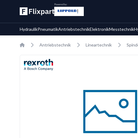
Powered by:
Hydraulik
Pneumatik
Antriebstechnik
Elektronik
Messtechnik
H
Home
Antriebstechnik
Lineartechnik
Spind