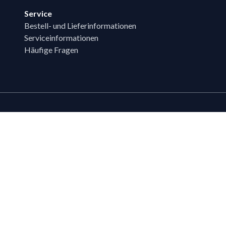
Service
Bestell- und Lieferinformationen
Serviceinformationen
Häufige Fragen
Zahlungsmöglichk
Bestehende LIPPOLD-Kunden oder Kund
Wunsch für den Kauf auf Rechnung fr