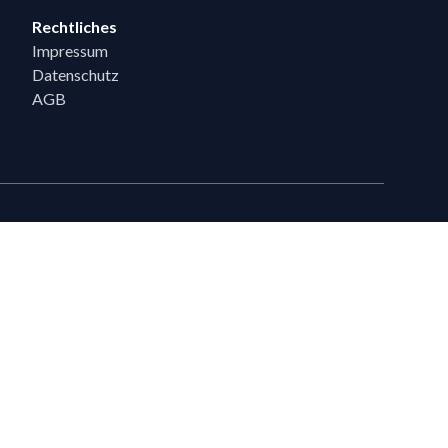
Rechtliches
Impressum
Datenschutz
AGB
eiten
en, die bereits 5 Flixpart-Bestellungen getätigt haben, können auf
eigeschaltet werden.