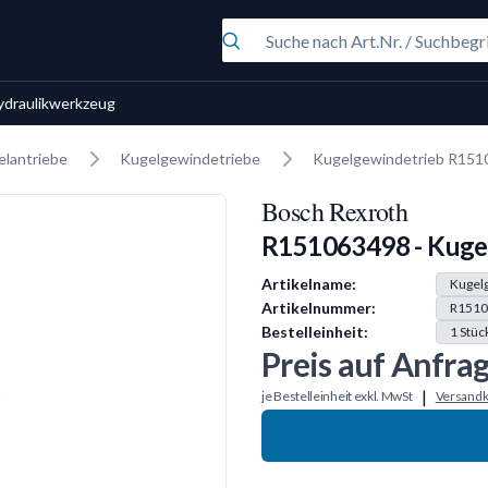
ydraulikwerkzeug
elantriebe
Kugelgewindetriebe
Kugelgewindetrieb R15
Bosch Rexroth
R151063498 - Kuge
Produkt Information
Artikelname:
Kugel
Artikelnummer:
R1510
Bestelleinheit:
1
Stüc
Preis auf Anfra
|
je Bestelleinheit exkl. MwSt
Versandk