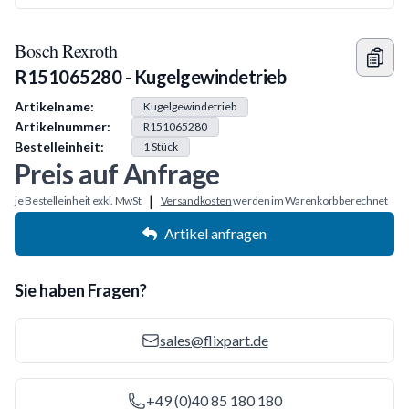
Bosch Rexroth
R151065280 - Kugelgewindetrieb
Produkt Information
Artikelname:
Kugelgewindetrieb
Artikelnummer:
R151065280
Bestelleinheit:
1
Stück
Preis auf Anfrage
|
je Bestelleinheit exkl. MwSt
Versandkosten
werden im Warenkorb berechnet
Artikel anfragen
Sie haben Fragen?
sales@flixpart.de
+49 (0)40 85 180 180