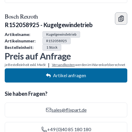
Bosch Rexroth
R152058925 - Kugelgewindetrieb
Produkt Information
Artikelname:
Kugelgewindetrieb
Artikelnummer:
R152058925
Bestelleinheit:
1
Stück
Preis auf Anfrage
|
je Bestelleinheit exkl. MwSt
Versandkosten
werden im Warenkorb berechnet
Artikel anfragen
Sie haben Fragen?
sales@flixpart.de
+49 (0)40 85 180 180