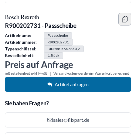
Bosch Rexroth
R900202731 - Passscheibe
Produkt Information
Artikelname:
Passscheibe
Artikelnummer:
R900202731
Typenschlüssel:
DIN988-56X72X0,2
Bestelleinheit:
1
Stück
Preis auf Anfrage
|
je Bestelleinheit exkl. MwSt
Versandkosten
werden im Warenkorb berechnet
Artikel anfragen
Sie haben Fragen?
sales@flixpart.de