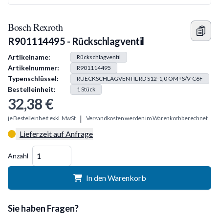
Bosch Rexroth
R901114495 - Rückschlagventil
Produkt Information
Artikelname:
Rückschlagventil
Artikelnummer:
R901114495
Typenschlüssel:
RUECKSCHLAGVENTIL RD S12-1,0 OM+S/V-C6F
Bestelleinheit:
1
Stück
32,38 €
|
je Bestelleinheit exkl. MwSt
Versandkosten
werden im Warenkorb berechnet
Lieferzeit auf Anfrage
Menge
Anzahl
In den Warenkorb
Sie haben Fragen?