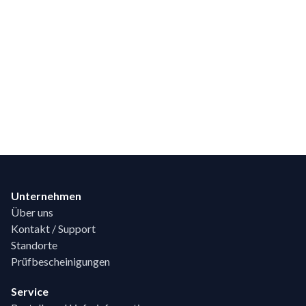
Footer
Unternehmen
Über uns
Kontakt / Support
Standorte
Prüfbescheinigungen
Service