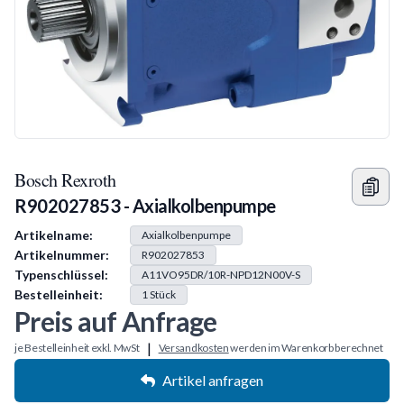
Bosch Rexroth
R902027853 - Axialkolbenpumpe
Produkt Information
Artikelname:
Axialkolbenpumpe
Artikelnummer:
R902027853
Typenschlüssel:
A11VO95DR/10R-NPD12N00V-S
Bestelleinheit:
1
Stück
Preis auf Anfrage
|
je Bestelleinheit exkl. MwSt
Versandkosten
werden im Warenkorb berechnet
Artikel anfragen