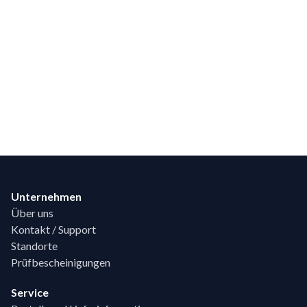
Footer
Unternehmen
Über uns
Kontakt / Support
Standorte
Prüfbescheinigungen
Service