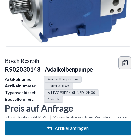
Bosch Rexroth
R902030148 - Axialkolbenpumpe
Produkt Information
Artikelname:
Axialkolbenpumpe
Artikelnummer:
R902030148
Typenschlüssel:
A11VO95DR/10L-NSD12N00
Bestelleinheit:
1
Stück
Preis auf Anfrage
|
je Bestelleinheit exkl. MwSt
Versandkosten
werden im Warenkorb berechnet
Artikel anfragen