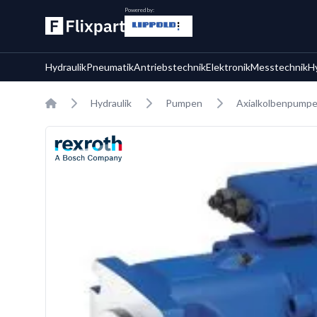
Powered by:
Hydraulik
Pneumatik
Antriebstechnik
Elektronik
Messtechnik
H
Home
Hydraulik
Pumpen
Axialkolbenpump