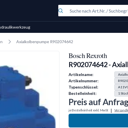
ydraulikwerkzeug
en
Axialkolbenpumpe R902074642
Bosch Rexroth
R902074642 - Axia
Produkt Information
Artikelname:
Axial
Artikelnummer:
R9020
Typenschlüssel:
A11V
Bestelleinheit:
1
Stüc
Preis auf Anfra
|
je Bestelleinheit exkl. MwSt
Versandk