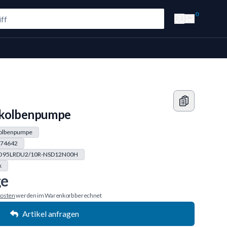
0
lkolbenpumpe
kolbenpumpe
74642
O95LRDU2/10R-NSD12N00H
k
ge
osten
werden im Warenkorb berechnet
Artikel anfragen