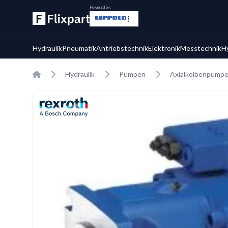
Powered by:
Hydraulik
Pneumatik
Antriebstechnik
Elektronik
Messtechnik
H
Home
Hydraulik
Pumpen
Axialkolbenpump