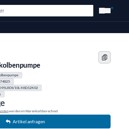
0
lkolbenpumpe
kolbenpumpe
74825
95LRDS/10L-NSD12K02
k
ge
osten
werden im Warenkorb berechnet
Artikel anfragen