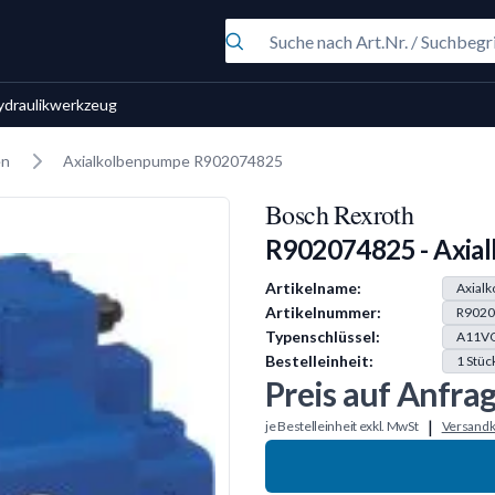
ydraulikwerkzeug
en
Axialkolbenpumpe R902074825
Bosch Rexroth
R902074825 - Axia
Produkt Information
Artikelname:
Axial
Artikelnummer:
R9020
Typenschlüssel:
A11VO
Bestelleinheit:
1
Stüc
Preis auf Anfra
|
je Bestelleinheit exkl. MwSt
Versandk