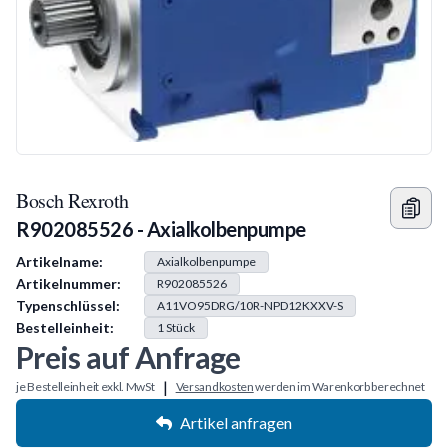
Bosch Rexroth
R902085526 - Axialkolbenpumpe
Produkt Information
Artikelname:
Axialkolbenpumpe
Artikelnummer:
R902085526
Typenschlüssel:
A11VO95DRG/10R-NPD12KXXV-S
Bestelleinheit:
1
Stück
Preis auf Anfrage
|
je Bestelleinheit exkl. MwSt
Versandkosten
werden im Warenkorb berechnet
Artikel anfragen