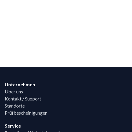
Footer
Unternehmen
Über uns
Kontakt / Support
Standorte
Prüfbescheinigungen
Service