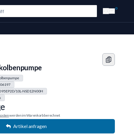
0
lkolbenpumpe
kolbenpumpe
06197
O95EP2D/10L-NSD12N00H
k
ge
osten
werden im Warenkorb berechnet
Artikel anfragen