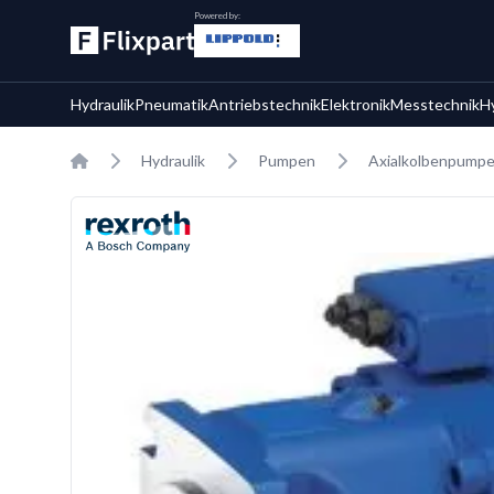
Powered by:
Hydraulik
Pneumatik
Antriebstechnik
Elektronik
Messtechnik
H
Home
Hydraulik
Pumpen
Axialkolbenpump