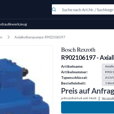
ydraulikwerkzeug
en
Axialkolbenpumpe R902106197
Bosch Rexroth
R902106197 - Axia
Produkt Information
Artikelname:
Axial
Artikelnummer:
R9021
Typenschlüssel:
A11V
Bestelleinheit:
1
Stüc
Preis auf Anfra
|
je Bestelleinheit exkl. MwSt
Versandk