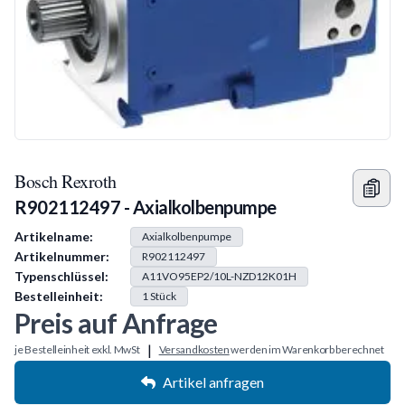
Bosch Rexroth
R902112497 - Axialkolbenpumpe
Produkt Information
Artikelname:
Axialkolbenpumpe
Artikelnummer:
R902112497
Typenschlüssel:
A11VO95EP2/10L-NZD12K01H
Bestelleinheit:
1
Stück
Preis auf Anfrage
|
je Bestelleinheit exkl. MwSt
Versandkosten
werden im Warenkorb berechnet
Artikel anfragen