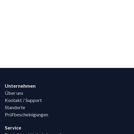
Footer
Unternehmen
Über uns
Kontakt / Support
Standorte
Prüfbescheinigungen
Service