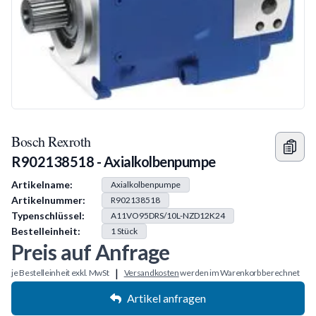
Bosch Rexroth
R902138518 - Axialkolbenpumpe
Produkt Information
Artikelname:
Axialkolbenpumpe
Artikelnummer:
R902138518
Typenschlüssel:
A11VO95DRS/10L-NZD12K24
Bestelleinheit:
1
Stück
Preis auf Anfrage
|
je Bestelleinheit exkl. MwSt
Versandkosten
werden im Warenkorb berechnet
Artikel anfragen