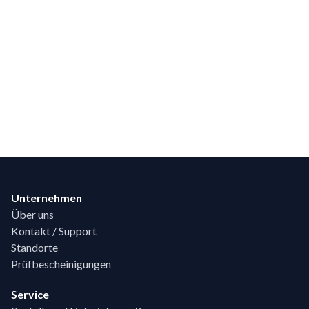
Footer
Unternehmen
Über uns
Kontakt / Support
Standorte
Prüfbescheinigungen
Service