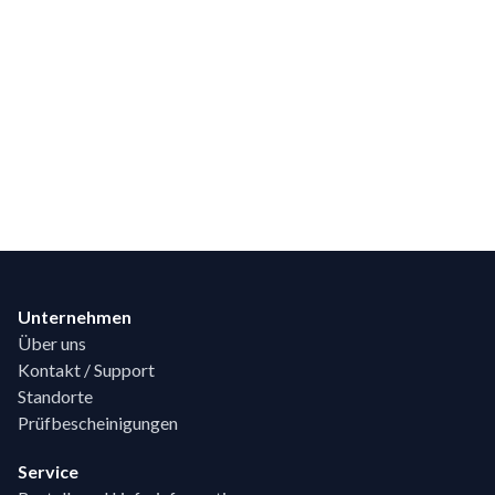
Footer
Unternehmen
Über uns
Kontakt / Support
Standorte
Prüfbescheinigungen
Service