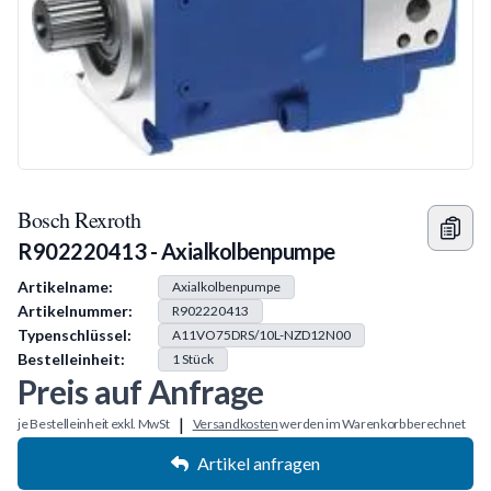
Bosch Rexroth
R902220413 - Axialkolbenpumpe
Produkt Information
Artikelname:
Axialkolbenpumpe
Artikelnummer:
R902220413
Typenschlüssel:
A11VO75DRS/10L-NZD12N00
Bestelleinheit:
1
Stück
Preis auf Anfrage
|
je Bestelleinheit exkl. MwSt
Versandkosten
werden im Warenkorb berechnet
Artikel anfragen