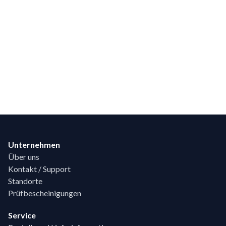
Footer
Unternehmen
Über uns
Kontakt / Support
Standorte
Prüfbescheinigungen
Service