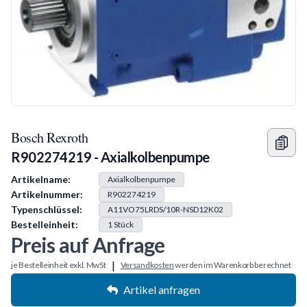
Bosch Rexroth
R902274219 - Axialkolbenpumpe
Produkt Information
Artikelname:
Axialkolbenpumpe
Artikelnummer:
R902274219
Typenschlüssel:
A11VO75LRDS/10R-NSD12K02
Bestelleinheit:
1
Stück
Preis auf Anfrage
|
je Bestelleinheit exkl. MwSt
Versandkosten
werden im Warenkorb berechnet
Artikel anfragen