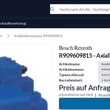
ydraulikwerkzeug
en
Axialkolbenpumpe R909609815
Bosch Rexroth
R909609815 - Axia
Produkt Information
Artikelname:
Axial
Artikelnummer:
R9096
Typenschlüssel:
A11V
Bestelleinheit:
1
Stüc
Preis auf Anfra
|
je Bestelleinheit exkl. MwSt
Versandk