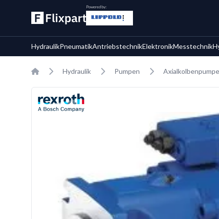
Powered by:
Hydraulik
Pneumatik
Antriebstechnik
Elektronik
Messtechnik
H
Home
Hydraulik
Pumpen
Axialkolbenpump