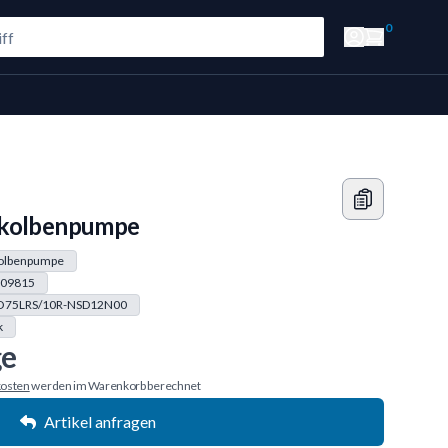
0
lkolbenpumpe
kolbenpumpe
09815
O75LRS/10R-NSD12N00
k
ge
osten
werden im Warenkorb berechnet
Artikel anfragen