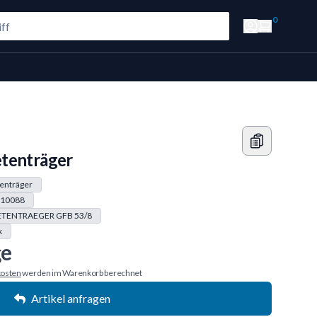
0
tenträger
enträger
10088
TENTRAEGER GFB 53/8
k
ge
osten
werden im Warenkorb berechnet
Artikel anfragen