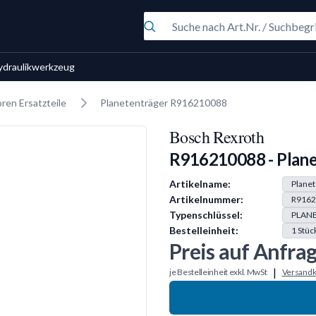
ydraulikwerkzeug
en Ersatzteile
Planetenträger R916210088
Bosch Rexroth
R916210088 - Plane
Produkt Information
Artikelname:
Planet
Artikelnummer:
R9162
Typenschlüssel:
PLANE
Bestelleinheit:
1
Stüc
Preis auf Anfra
|
je Bestelleinheit exkl. MwSt
Versandk