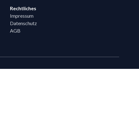
Rechtliches
Impressum
Datenschutz
AGB
eiten
en, die bereits 5 Flixpart-Bestellungen getätigt haben, können auf
eigeschaltet werden.