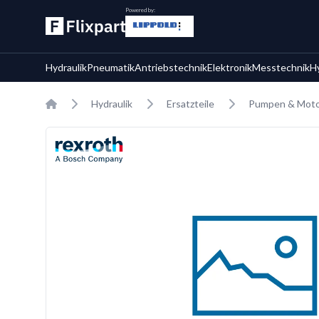
Powered by:
Hydraulik
Pneumatik
Antriebstechnik
Elektronik
Messtechnik
H
Home
Hydraulik
Ersatzteile
Pumpen & Motor