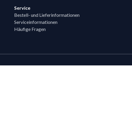
Service
Bestell- und Lieferinformationen
Serviceinformationen
Häufige Fragen
Zahlungsmöglichk
Bestehende LIPPOLD-Kunden oder Kund
Wunsch für den Kauf auf Rechnung fr