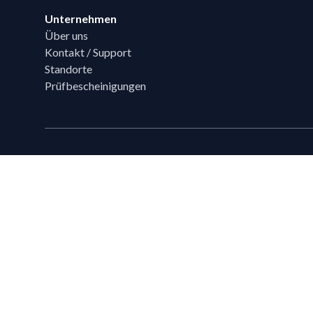
Unternehmen
Über uns
Kontakt / Support
Standorte
Prüfbescheinigungen
Technische Beratung
Sie haben Fragen?
Ihr Flixpart Ansprechpartner
Mo. - Fr. von 08:00 - 18:00
+49 (0) 40 / 85 180 180
sales@flixpart.de