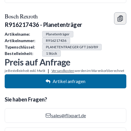
Bosch Rexroth
R916217436 - Planetenträger
Produkt Information
Artikelname:
Planetenträger
Artikelnummer:
R916217436
Typenschlüssel:
PLANETENTRAEGER GFT 260/89
Bestelleinheit:
1
Stück
Preis auf Anfrage
|
je Bestelleinheit exkl. MwSt
Versandkosten
werden im Warenkorb berechnet
Artikel anfragen
Sie haben Fragen?
sales@flixpart.de