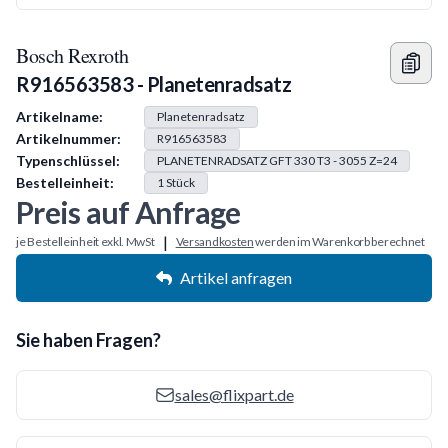
Bosch Rexroth
R916563583 - Planetenradsatz
Produkt Information
Artikelname:
Planetenradsatz
Artikelnummer:
R916563583
Typenschlüssel:
PLANETENRADSATZ GFT 330 T3 - 3055 Z=24
Bestelleinheit:
1
Stück
Preis auf Anfrage
|
je Bestelleinheit exkl. MwSt
Versandkosten
werden im Warenkorb berechnet
Artikel anfragen
Sie haben Fragen?
sales@flixpart.de