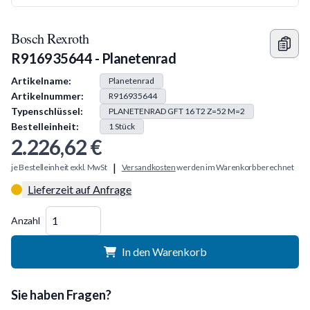
Bosch Rexroth
R916935644 - Planetenrad
Produkt Information
Artikelname:
Planetenrad
Artikelnummer:
R916935644
Typenschlüssel:
PLANETENRAD GFT 16 T2 Z=52 M=2
Bestelleinheit:
1
Stück
2.226,62 €
|
je Bestelleinheit exkl. MwSt
Versandkosten
werden im Warenkorb berechnet
Lieferzeit auf Anfrage
Menge
Anzahl
In den Warenkorb
Sie haben Fragen?