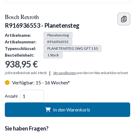
Bosch Rexroth
R916936553 - Planetensteg
Produkt Information
Artikelname:
Planetensteg
Artikelnummer:
R916936553
Typenschlüssel:
PLANETENSTEG 1WG GFT 110
Bestelleinheit:
1
Stück
938,95 €
|
je Bestelleinheit exkl. MwSt
Versandkosten
werden im Warenkorb berechnet
Verfügbar: 15 - 16 Wochen*
Menge
Anzahl
In den Warenkorb
Sie haben Fragen?