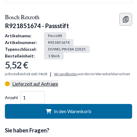
Bosch Rexroth
R921851674 - Passstift
Produkt Information
Artikelname:
Passstift
Artikelnummer:
R921851674
Typenschlüssel:
DOWEL PIN DIA 12X25
Bestelleinheit:
1
Stück
5,52 €
|
je Bestelleinheit exkl. MwSt
Versandkosten
werden im Warenkorb berechnet
Lieferzeit auf Anfrage
Menge
Anzahl
In den Warenkorb
Sie haben Fragen?