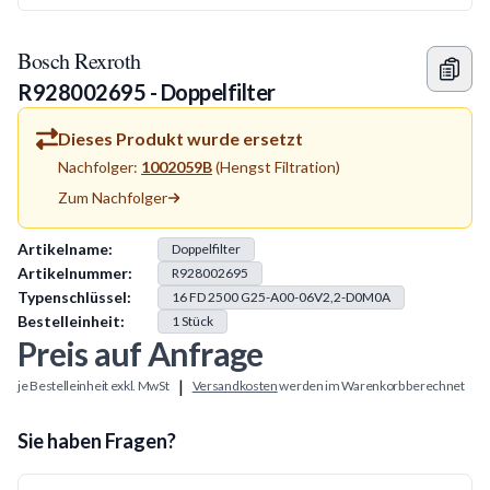
Bosch Rexroth
R928002695 - Doppelfilter
Dieses Produkt wurde ersetzt
Nachfolger:
1002059B
(
Hengst Filtration
)
Zum Nachfolger
Produkt Information
Artikelname:
Doppelfilter
Artikelnummer:
R928002695
Typenschlüssel:
16 FD 2500 G25-A00-06V2,2-D0M0A
Bestelleinheit:
1
Stück
Preis auf Anfrage
|
je Bestelleinheit exkl. MwSt
Versandkosten
werden im Warenkorb berechnet
Sie haben Fragen?