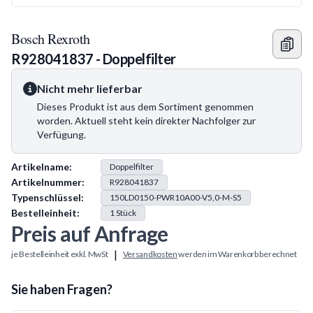
Bosch Rexroth
R928041837 - Doppelfilter
Nicht mehr lieferbar
Dieses Produkt ist aus dem Sortiment genommen
worden. Aktuell steht kein direkter Nachfolger zur
Verfügung.
Produkt Information
Artikelname:
Doppelfilter
Artikelnummer:
R928041837
Typenschlüssel:
150LD0150-PWR10A00-V5,0-M-S5
Bestelleinheit:
1
Stück
Preis auf Anfrage
|
je Bestelleinheit exkl. MwSt
Versandkosten
werden im Warenkorb berechnet
Sie haben Fragen?