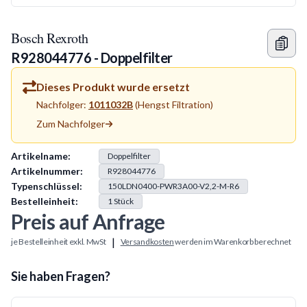
Bosch Rexroth
R928044776 - Doppelfilter
Dieses Produkt wurde ersetzt
Nachfolger:
1011032B
(
Hengst Filtration
)
Zum Nachfolger
Produkt Information
Artikelname:
Doppelfilter
Artikelnummer:
R928044776
Typenschlüssel:
150LDN0400-PWR3A00-V2,2-M-R6
Bestelleinheit:
1
Stück
Preis auf Anfrage
|
je Bestelleinheit exkl. MwSt
Versandkosten
werden im Warenkorb berechnet
Sie haben Fragen?