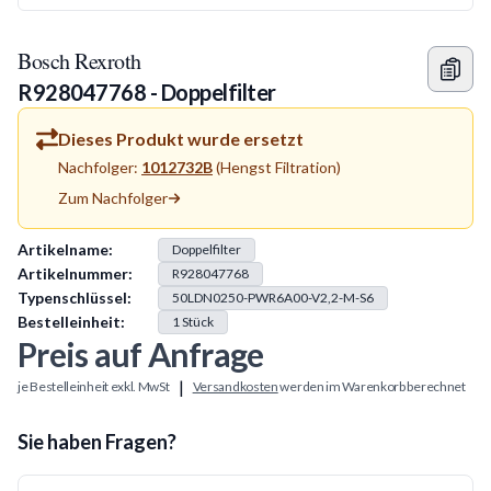
Bosch Rexroth
R928047768 - Doppelfilter
Dieses Produkt wurde ersetzt
Nachfolger:
1012732B
(
Hengst Filtration
)
Zum Nachfolger
Produkt Information
Artikelname:
Doppelfilter
Artikelnummer:
R928047768
Typenschlüssel:
50LDN0250-PWR6A00-V2,2-M-S6
Bestelleinheit:
1
Stück
Preis auf Anfrage
|
je Bestelleinheit exkl. MwSt
Versandkosten
werden im Warenkorb berechnet
Sie haben Fragen?