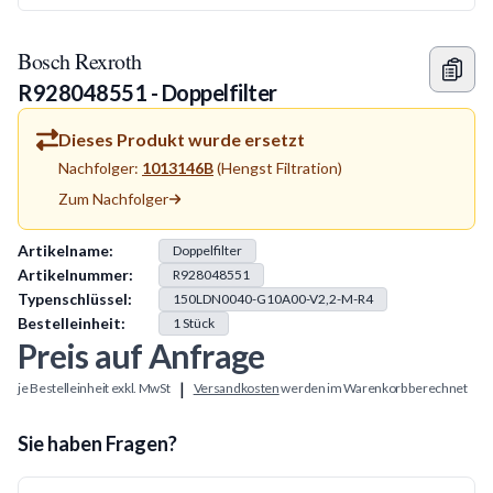
Bosch Rexroth
R928048551 - Doppelfilter
Dieses Produkt wurde ersetzt
Nachfolger:
1013146B
(
Hengst Filtration
)
Zum Nachfolger
Produkt Information
Artikelname:
Doppelfilter
Artikelnummer:
R928048551
Typenschlüssel:
150LDN0040-G10A00-V2,2-M-R4
Bestelleinheit:
1
Stück
Preis auf Anfrage
|
je Bestelleinheit exkl. MwSt
Versandkosten
werden im Warenkorb berechnet
Sie haben Fragen?