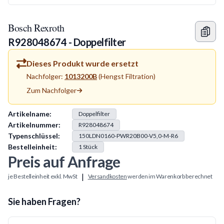
Bosch Rexroth
R928048674 - Doppelfilter
Dieses Produkt wurde ersetzt
Nachfolger:
1013200B
(
Hengst Filtration
)
Zum Nachfolger
Produkt Information
Artikelname:
Doppelfilter
Artikelnummer:
R928048674
Typenschlüssel:
150LDN0160-PWR20B00-V5,0-M-R6
Bestelleinheit:
1
Stück
Preis auf Anfrage
|
je Bestelleinheit exkl. MwSt
Versandkosten
werden im Warenkorb berechnet
Sie haben Fragen?