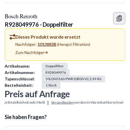
Bosch Rexroth
R928049976 - Doppelfilter
Dieses Produkt wurde ersetzt
Nachfolger:
1013882B
(
Hengst Filtration
)
Zum Nachfolger
Produkt Information
Artikelname:
Doppelfilter
Artikelnummer:
R928049976
Typenschlüssel:
50LDN0160-PWR10B00-V2,2-M-R6
Bestelleinheit:
1
Stück
Preis auf Anfrage
|
je Bestelleinheit exkl. MwSt
Versandkosten
werden im Warenkorb berechnet
Sie haben Fragen?