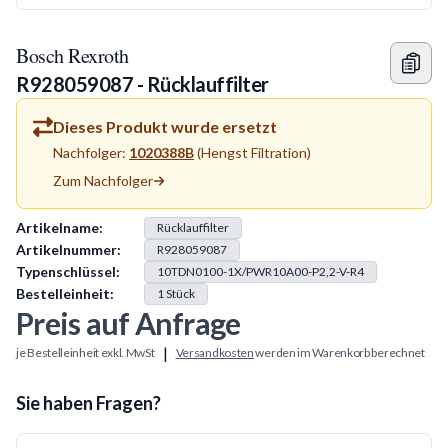
Bosch Rexroth
R928059087 - Rücklauffilter
Dieses Produkt wurde ersetzt
Nachfolger:
1020388B
(
Hengst Filtration
)
Zum Nachfolger
Produkt Information
Artikelname:
Rücklauffilter
Artikelnummer:
R928059087
Typenschlüssel:
10TDN0100-1X/PWR10A00-P2,2-V-R4
Bestelleinheit:
1
Stück
Preis auf Anfrage
|
je Bestelleinheit exkl. MwSt
Versandkosten
werden im Warenkorb berechnet
Sie haben Fragen?