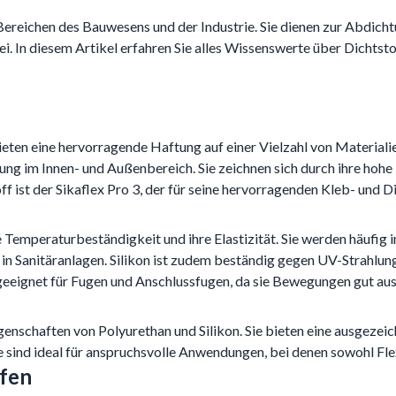
 Bereichen des Bauwesens und der Industrie. Sie dienen zur Abdich
i. In diesem Artikel erfahren Sie alles Wissenswerte über Dichtst
ieten eine hervorragende Haftung auf einer Vielzahl von Materiali
ng im Innen- und Außenbereich. Sie zeichnen sich durch ihre hohe
off ist der Sikaflex Pro 3, der für seine hervorragenden Kleb- und 
 Temperaturbeständigkeit und ihre Elastizität. Sie werden häufig i
d in Sanitäranlagen. Silikon ist zudem beständig gegen UV-Strahlun
geeignet für Fugen und Anschlussfugen, da sie Bewegungen gut au
nschaften von Polyurethan und Silikon. Sie bieten eine ausgezeic
ind ideal für anspruchsvolle Anwendungen, bei denen sowohl Flexib
fen