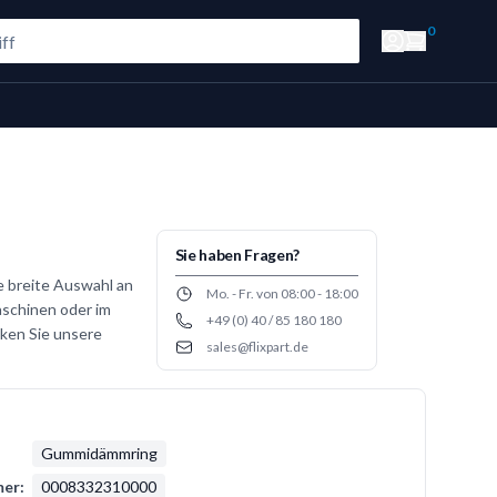
0
Sie haben Fragen?
e breite Auswahl an
Opening hours
Mo. - Fr. von 08:00 - 18:00
aschinen oder im
+49 (0) 40 / 85 180 180
Phone number
cken Sie unsere
sales@flixpart.de
Email
Gummidämmring
er:
0008332310000