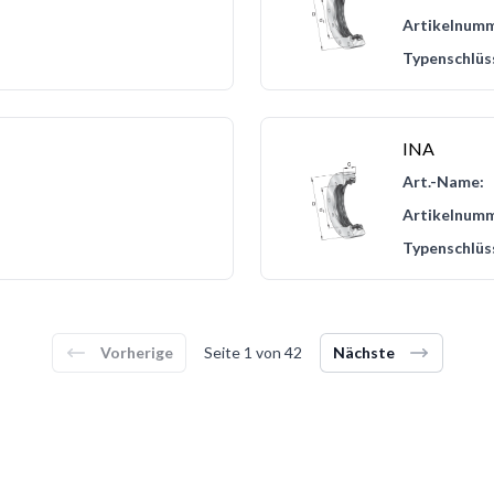
Artikelnumm
Typenschlüs
INA
Art.-Name:
Artikelnumm
Typenschlüs
Vorherige
Seite
1
von
42
Nächste