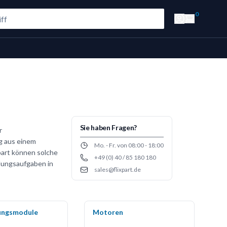
0
Sie haben Fragen?
r
ig aus einem
Opening hours
Mo. - Fr. von 08:00 - 18:00
part können solche
+49 (0) 40 / 85 180 180
Phone number
lungsaufgaben in
sales@flixpart.de
Email
ungsmodule
Motoren