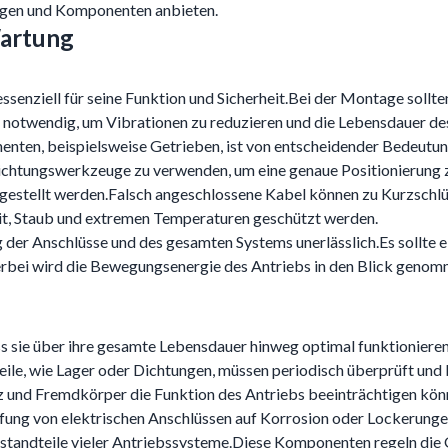
ungen und Komponenten anbieten.
Wartung
t essenziell für seine Funktion und Sicherheit.Bei der Montage sol
t notwendig, um Vibrationen zu reduzieren und die Lebensdauer de
nten, beispielsweise Getrieben, ist von entscheidender Bedeutun
srichtungswerkzeuge zu verwenden, um eine genaue Positionierung 
rgestellt werden.Falsch angeschlossene Kabel können zu Kurzschl
eit, Staub und extremen Temperaturen geschützt werden.
 der Anschlüsse und des gesamten Systems unerlässlich.Es sollte 
rbei wird die Bewegungsenergie des Antriebs in den Blick genomm
dass sie über ihre gesamte Lebensdauer hinweg optimal funktionie
eile, wie Lager oder Dichtungen, müssen periodisch überprüft und
tz und Fremdkörper die Funktion des Antriebs beeinträchtigen kö
ung von elektrischen Anschlüssen auf Korrosion oder Lockerungen
estandteile vieler Antriebssysteme.Diese Komponenten regeln di