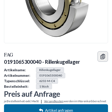
FAG
0191065300040 - Rillenkugellager
Produkt Information
Artikelname:
Rillenkugellager
Artikelnummer:
0191065300040
Typenschlüssel:
6232-M-C4
Bestelleinheit:
1
Stück
Preis auf Anfrage
|
je Bestelleinheit exkl. MwSt
Versandkosten
werden im Warenkorb berechnet
Artikel anfragen