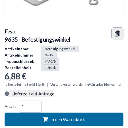
Festo
9635 - Befestigungswinkel
Produkt Information
Artikelname:
Befestigungswinkel
Artikelnummer:
9635
Typenschlüssel:
HV-1/8
Bestelleinheit:
1
Stück
6,88 €
|
je Bestelleinheit exkl. MwSt
Versandkosten
werden im Warenkorb berechnet
Lieferzeit auf Anfrage
Menge
Anzahl
In den Warenkorb