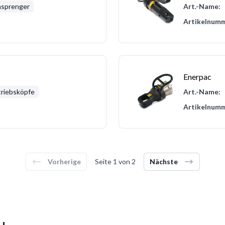
nsprenger
Art.-Name:
Artikelnumm
Enerpac
riebsköpfe
Art.-Name:
Artikelnumm
Vorherige
Seite
1
von
2
Nächste