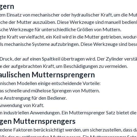
gern
em Einsatz von mechanischer oder hydraulischer Kraft, um die M
läche der Mutter auszuüben. Diese Werkzeuge sind manuell bedienb
sche Werkzeuge für unterschiedliche Größen von Muttern.
e Kraft vervielfacht, ein Keil wird in die Mutter getrieben, wodu
 als mechanische Systeme aufzubringen. Diese Werkzeuge sind bes
k, der auf einen Spaltkeil übertragen wird. Der Zylinder verstär
e der aufgebrachten Kraft, um Beschädigungen zu vermeiden.
aulischen Mutternsprengern
ischen Modellen einige entscheidende Vorteile:
das schnelle und mühelose Sprengen von Muttern.
e Anstrengung für den Bediener.
 Anwendung von Kraft.
n industriellen Anwendungen. Ein Mutternsprenger Satz bietet die n
tigen Mutternsprengers
dene Faktoren berücksichtigt werden, um sicherzustellen, dass d
 der zu entfernenden Mutter passen. Ein Mutternsprenger Satz bie