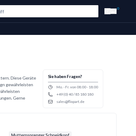
0
Sie haben Fragen?
ttern. Diese Geräte
ign gewährleisten
Opening hours
Mo. - Fr. von 08:00 - 18:00
währleisten
+49 (0) 40 / 85 180 180
Phone number
dungen. Gerne
sales@flixpart.de
Email
Mutternsprenger Schneidkopf