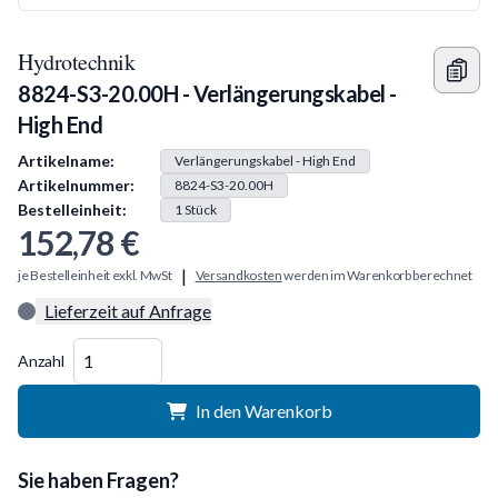
Hydrotechnik
8824-S3-20.00H - Verlängerungskabel -
High End
Produkt Information
Artikelname:
Verlängerungskabel - High End
Artikelnummer:
8824-S3-20.00H
Bestelleinheit:
1
Stück
152,78 €
|
je Bestelleinheit exkl. MwSt
Versandkosten
werden im Warenkorb berechnet
Lieferzeit auf Anfrage
Menge
Anzahl
In den Warenkorb
Sie haben Fragen?