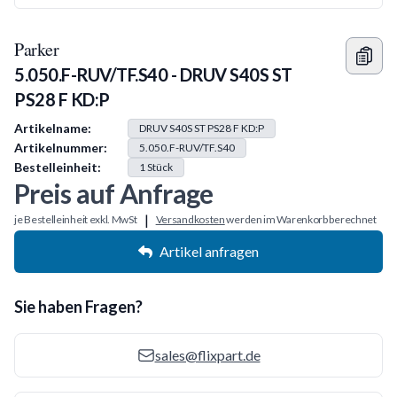
Parker
5.050.F-RUV/TF.S40 - DRUV S40S ST
PS28 F KD:P
Produkt Information
Artikelname:
DRUV S40S ST PS28 F KD:P
Artikelnummer:
5.050.F-RUV/TF.S40
Bestelleinheit:
1
Stück
Preis auf Anfrage
|
je Bestelleinheit exkl. MwSt
Versandkosten
werden im Warenkorb berechnet
Artikel anfragen
Sie haben Fragen?
sales@flixpart.de