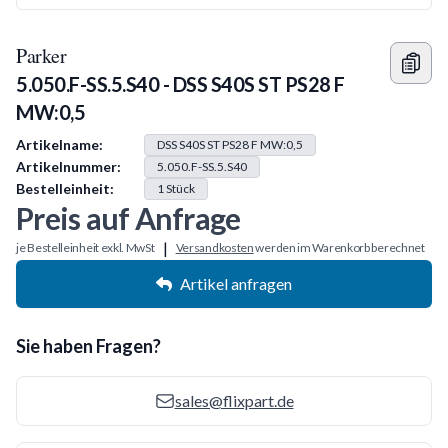
Parker
5.050.F-SS.5.S40 - DSS S40S ST PS28 F
MW:0,5
Produkt Information
Artikelname:
DSS S40S ST PS28 F MW:0,5
Artikelnummer:
5.050.F-SS.5.S40
Bestelleinheit:
1
Stück
Preis auf Anfrage
|
je Bestelleinheit exkl. MwSt
Versandkosten
werden im Warenkorb berechnet
Artikel anfragen
Sie haben Fragen?
sales@flixpart.de