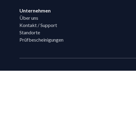
Unternehmen
Über uns
Kontakt / Support
Standorte
Prüfbescheinigungen
Technische Beratung
Sie haben Fragen?
Ihr Flixpart Ansprechpartner
Mo. - Fr. von 08:00 - 18:00
+49 (0) 40 / 85 180 180
sales@flixpart.de