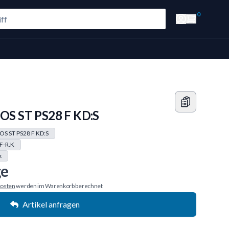
0
SOS ST PS28 F KD:S
OS ST PS28 F KD:S
F-R.K
k
ge
osten
werden im Warenkorb berechnet
Artikel anfragen