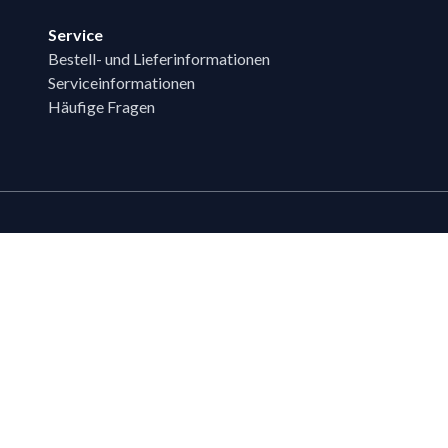
Service
Bestell- und Lieferinformationen
Serviceinformationen
Häufige Fragen
Zahlungsmöglichk
Bestehende LIPPOLD-Kunden oder Kund
Wunsch für den Kauf auf Rechnung fr