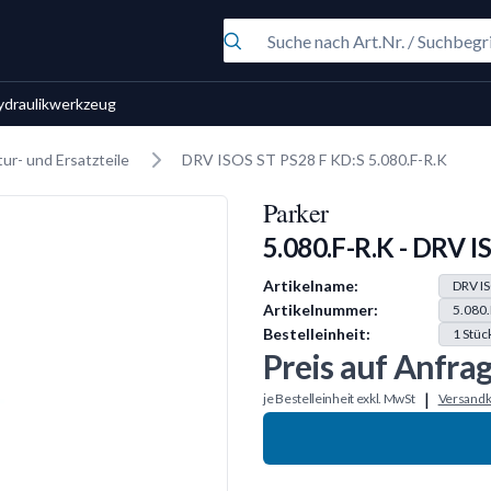
ydraulikwerkzeug
ur- und Ersatzteile
DRV ISOS ST PS28 F KD:S 5.080.F-R.K
Parker
5.080.F-R.K - DRV I
Produkt Information
Artikelname:
DRV IS
Artikelnummer:
5.080.
Bestelleinheit:
1
Stüc
Preis auf Anfra
|
je Bestelleinheit exkl. MwSt
Versandk