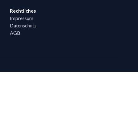
Rechtliches
Impressum
Datenschutz
AGB
eiten
en, die bereits 5 Flixpart-Bestellungen getätigt haben, können auf
eigeschaltet werden.