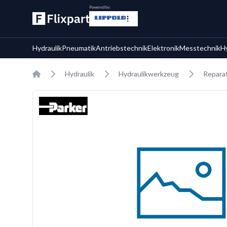
Powered by:
Hydraulik
Pneumatik
Antriebstechnik
Elektronik
Messtechnik
H
Home
Hydraulik
Hydraulikwerkzeug
Reparat