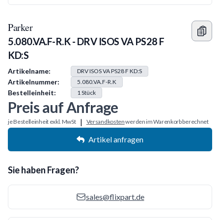
Parker
5.080.VA.F-R.K - DRV ISOS VA PS28 F
KD:S
Produkt Information
Artikelname:
DRV ISOS VA PS28 F KD:S
Artikelnummer:
5.080.VA.F-R.K
Bestelleinheit:
1
Stück
Preis auf Anfrage
|
je Bestelleinheit exkl. MwSt
Versandkosten
werden im Warenkorb berechnet
Artikel anfragen
Sie haben Fragen?
sales@flixpart.de