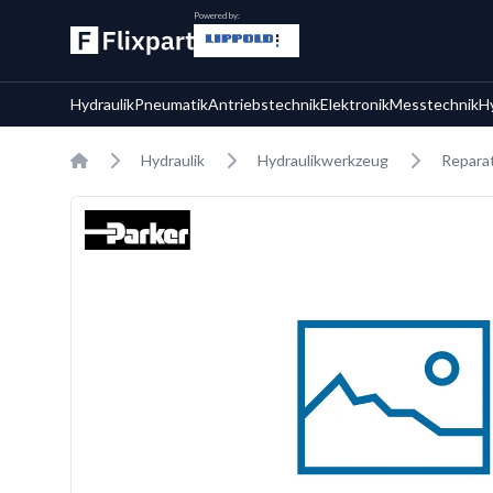
Powered by:
Hydraulik
Pneumatik
Antriebstechnik
Elektronik
Messtechnik
H
Home
Hydraulik
Hydraulikwerkzeug
Reparat