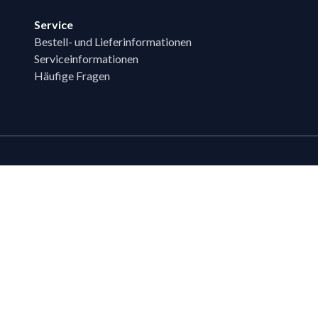
Service
Bestell- und Lieferinformationen
Serviceinformationen
Häufige Fragen
Zahlungsmöglichk
Bestehende LIPPOLD-Kunden oder Kund
Wunsch für den Kauf auf Rechnung fr