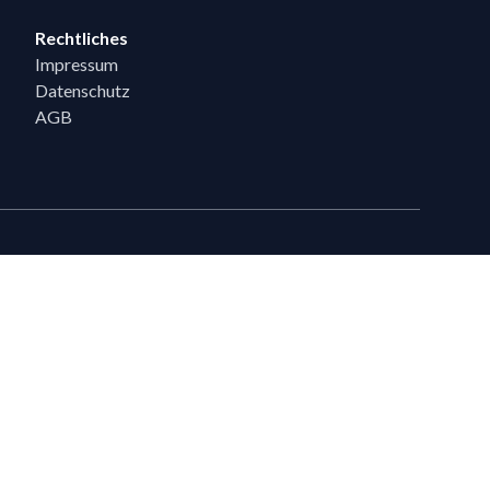
Rechtliches
Impressum
Datenschutz
AGB
eiten
en, die bereits 5 Flixpart-Bestellungen getätigt haben, können auf
eigeschaltet werden.