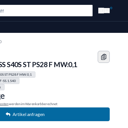
0
0
DSS S40S ST PS28 F MW:0,1
40S ST PS28 F MW:0,1
F-SS.1.S40
k
ge
osten
werden im Warenkorb berechnet
Artikel anfragen