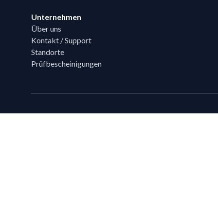
Unternehmen
Über uns
Kontakt / Support
Standorte
Prüfbescheinigungen
Technische Beratung
Sie haben Fragen?
Ihr Flixpart Ansprechpartner
Mo. - Fr. von 08:00 - 18:00
+49 (0) 40 / 85 180 180
sales@flixpart.de