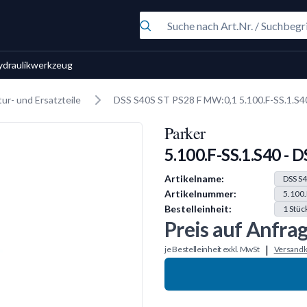
ydraulikwerkzeug
ur- und Ersatzteile
DSS S40S ST PS28 F MW:0,1 5.100.F-SS.1.S4
Parker
5.100.F-SS.1.S40 - 
Produkt Information
Artikelname:
DSS S
Artikelnummer:
5.100.
Bestelleinheit:
1
Stüc
Preis auf Anfra
|
je Bestelleinheit exkl. MwSt
Versandk