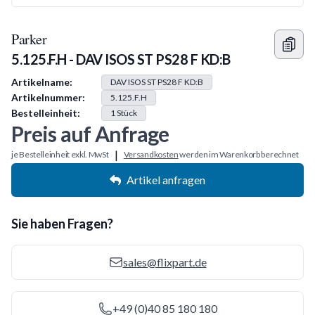
Parker
5.125.F.H - DAV ISOS ST PS28 F KD:B
Produkt Information
Artikelname:
DAV ISOS ST PS28 F KD:B
Artikelnummer:
5.125.F.H
Bestelleinheit:
1
Stück
Preis auf Anfrage
|
je Bestelleinheit exkl. MwSt
Versandkosten
werden im Warenkorb berechnet
Artikel anfragen
Sie haben Fragen?
sales@flixpart.de
+49 (0)40 85 180 180