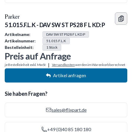
Parker
51.015.F.L.K - DAV SW ST PS28 F L KD:P
Produkt Information
Artikelname:
DAV SW ST PS28 F L KD:P
Artikelnummer:
51.015.F.L.K
Bestelleinheit:
1
Stück
Preis auf Anfrage
|
je Bestelleinheit exkl. MwSt
Versandkosten
werden im Warenkorb berechnet
Artikel anfragen
Sie haben Fragen?
sales@flixpart.de
+49 (0)40 85 180 180