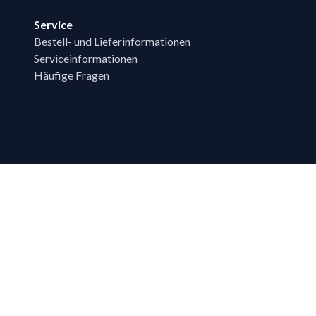
Service
Bestell- und Lieferinformationen
Serviceinformationen
Häufige Fragen
Zahlungsmöglichk
Bestehende LIPPOLD-Kunden oder Kund
Wunsch für den Kauf auf Rechnung fr