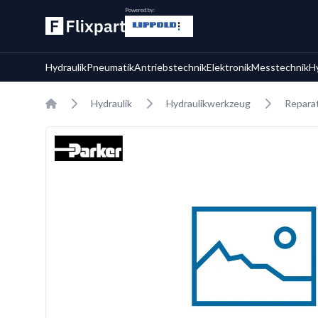
Powered by:
Hydraulik
Pneumatik
Antriebstechnik
Elektronik
Messtechnik
H
Home
Hydraulik
Hydraulikwerkzeug
Reparat