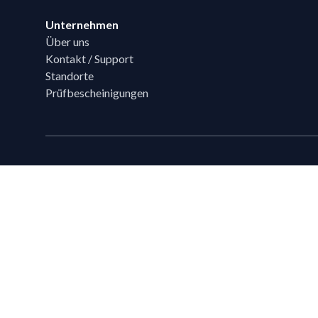
Unternehmen
Über uns
Kontakt / Support
Standorte
Prüfbescheinigungen
Technische Beratung
Sie haben Fragen?
Ihr Flixpart Ansprechpartner
Mo. - Fr. von 08:00 - 18:00
+49 (0) 40 / 85 180 180
sales@flixpart.de