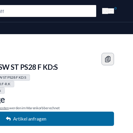
0
 SW ST PS28 F KD:S
W ST PS28 F KD:S
.F-R.K
k
ge
osten
werden im Warenkorb berechnet
Artikel anfragen