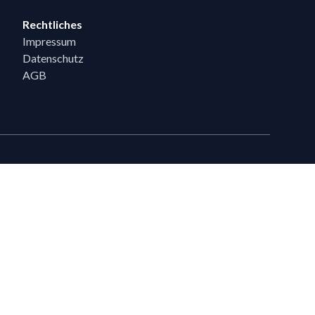
Rechtliches
Impressum
Datenschutz
AGB
eiten
en, die bereits 5 Flixpart-Bestellungen getätigt haben, können auf
eigeschaltet werden.