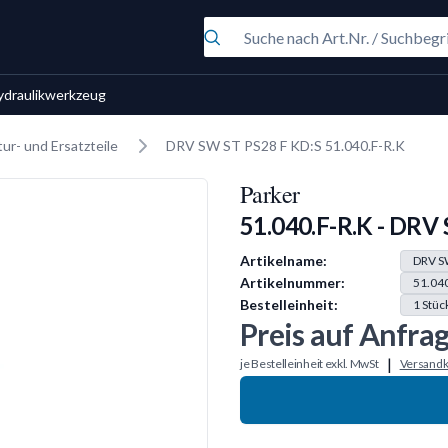
ydraulikwerkzeug
ur- und Ersatzteile
DRV SW ST PS28 F KD:S 51.040.F-R.K
Parker
51.040.F-R.K - DRV
Produkt Information
Artikelname:
DRV S
Artikelnummer:
51.040
Bestelleinheit:
1
Stüc
Preis auf Anfra
|
je Bestelleinheit exkl. MwSt
Versandk