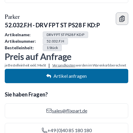
Parker
52.032.F.H - DRV FPT ST PS28 F KD:P
Produkt Information
Artikelname:
DRV FPT ST PS28 F KD:P
Artikelnummer:
52.032.F.H
Bestelleinheit:
1
Stück
Preis auf Anfrage
|
je Bestelleinheit exkl. MwSt
Versandkosten
werden im Warenkorb berechnet
Artikel anfragen
Sie haben Fragen?
sales@flixpart.de
+49 (0)40 85 180 180